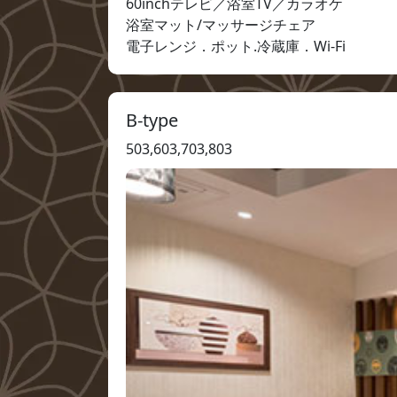
60inchテレビ／浴室TV／カラオケ

浴室マット/マッサージチェア

電子レンジ．ポット.冷蔵庫．Wi-Fi
B-type
503,603,703,803