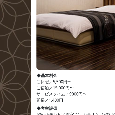
◆基本料金
ご休憩／5,500円〜

ご宿泊／15,000円〜

サービスタイム／9000円〜

延長／1,400円
◆客室設備
60inchテレビ／浴室TV／カラオケ（503.60