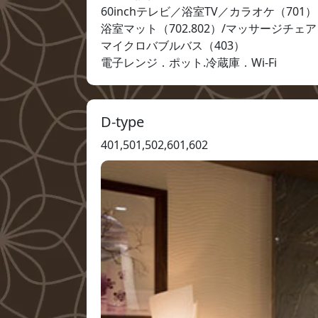
60inchテレビ／浴室TV／カラオケ（701）

浴室マット（702.802）/マッサージチェア

マイクロバブルバス（403）

電子レンジ．ポット.冷蔵庫．Wi-Fi
D-type
401,501,502,601,602