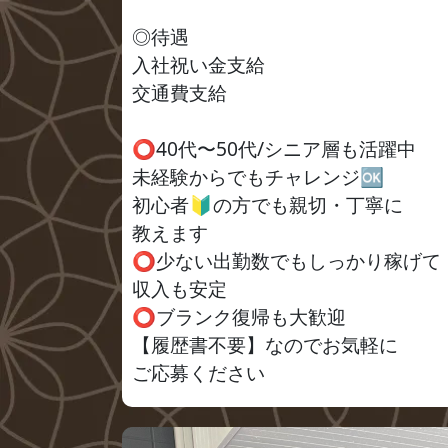
◎待遇
入社祝い金支給
交通費支給
⭕️40代〜50代/シニア層も活躍中
未経験からでもチャレンジ🆗
初心者🔰の方でも親切・丁寧に
教えます
⭕️少ない出勤数でもしっかり稼げて
収入も安定
⭕️ブランク復帰も大歓迎
【履歴書不要】なのでお気軽に
ご応募ください