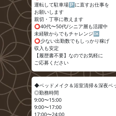
運転して駐車場🅿️に直すお仕事を
お願いします
親切・丁寧に教えます
⭕️40代〜50代/シニア層も活躍中
未経験からでもチャレンジ🆗
⭕️少ない出勤数でもしっかり稼げ
収入も安定
【履歴書不要】なのでお気軽に
ご応募ください
◆ベッドメイク＆浴室清掃＆深夜ベ
◎勤務時間
9:00〜15:00
9:00〜17:00
17:00〜24:00