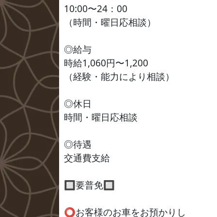
10:00〜24：00
（時間・曜日応相談）
◎給与
時給1,060円〜1,200
（経験・能力により相談）
◎休日
時間・曜日応相談
◎待遇
交通費支給
🔲要普免🔲
⭕️お客様のお車をお預かりし