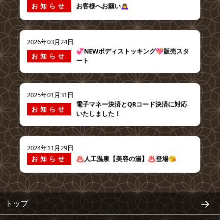
お知らせ
お客様へお願い🙇‍♀️
2026年03月24日
💞NEWボディストッキング💖販売スタ
お知らせ
ート
2025年01月31日
電子マネー決済とQRコード決済に対応
お知らせ
いたしました！
2024年11月29日
お知らせ
♨️人工温泉【美容の湯】♨️登場😘
トップ